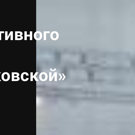
тивного
ковской»