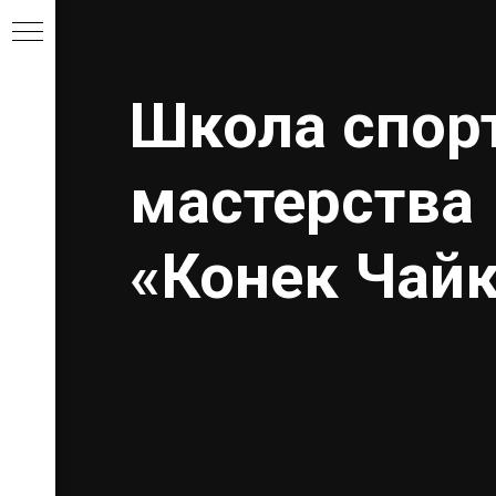
Школа спор
мастерства
«Конек Чай
ной
ьной